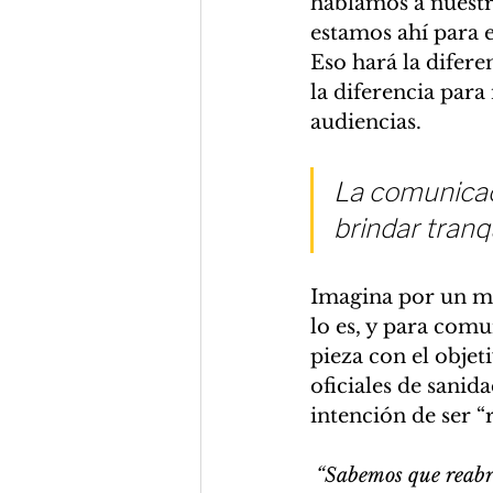
hablamos a nuestr
estamos ahí para e
Eso hará la difere
la diferencia para
audiencias.
La comunicaci
brindar tranq
Imagina por un mo
lo es, y para comu
pieza con el objet
oficiales de sanida
intención de ser “r
 “Sabemos que reabrir será difícil pero estamos confiados en que podremos hacerlo. Re 