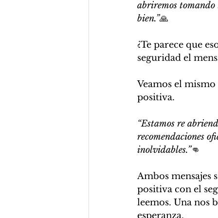
abriremos tomando t
bien.”
🙏
¿Te parece que es
seguridad el mens
Veamos el mismo m
positiva.
“Estamos re abriendo
recomendaciones ofi
inolvidables.”
👊
Ambos mensajes so
positiva con el s
leemos. Una nos b
esperanza.