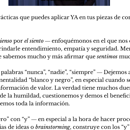
ácticas que puedes aplicar YA en tus piezas de c
pienso
 por 
el siento 
― enfoquémonos en el que nos 
rindarle entendimiento, empatía y seguridad. Me
e sabemos mucho y más afirmar que 
sentimos
 muc
 palabras “nunca”, “nadie”, “siempre” ― Dejemos a
mentalidad “blanco y negro”, en especial cuando se
nformación de valor. La verdad tiene muchos due
e la humildad, cuestionemos y demos el benefici
emos toda la información.
ero” con “y” ― en especial a la hora de hacer proc
ias de ideas o 
brainstorming
, construye con los “y”