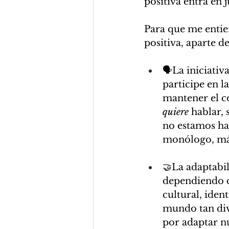
positiva entra en j
Para que me entie
positiva, aparte de
🗣La iniciati
participe en 
mantener el co
quiere
 hablar, 
no estamos ha
monólogo, má
🤝La adaptabil
dependiendo de
cultural, iden
mundo tan div
por adaptar nu