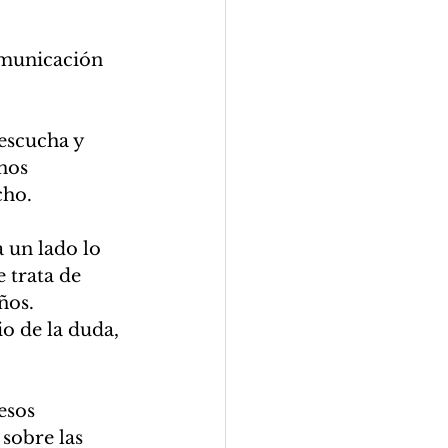
omunicación 
escucha y 
nos 
ho.
 un lado lo 
 trata de 
ños. 
o de la duda, 
esos 
 sobre las 