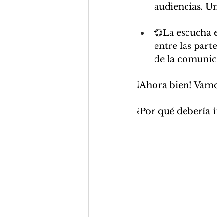
audiencias. U
💞La escucha 
entre las part
de la comunic
¡Ahora bien! Vamos
¿Por qué debería 