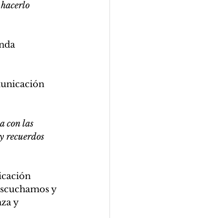
hacerlo 
nda 
unicación 
 con las 
y recuerdos 
icación 
escuchamos y 
za y 