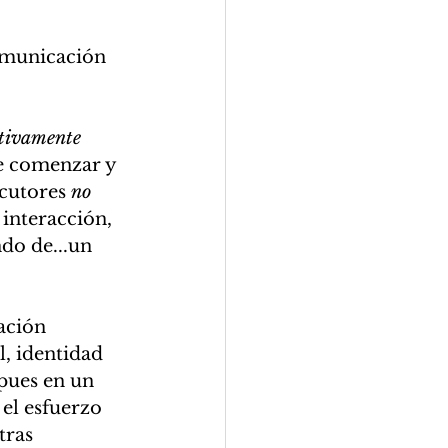
omunicación 
tivamente
e comenzar y 
cutores 
no 
 interacción, 
do de...un 
ación 
, identidad 
pues en un 
el esfuerzo 
tras 