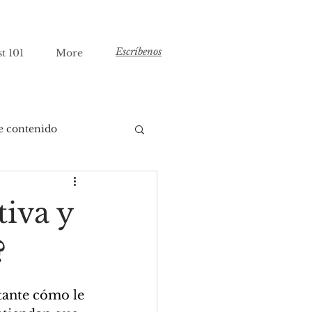
Escríbenos
t 101
More
e contenido
tiva y
?
tante cómo le 