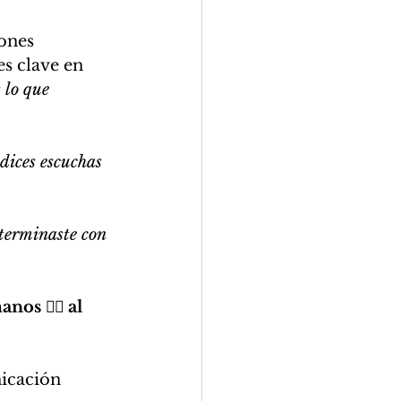
ones 
es clave en 
 lo que 
dices escuchas 
terminaste con 
s 🙋‍♀️ al 
nicación 