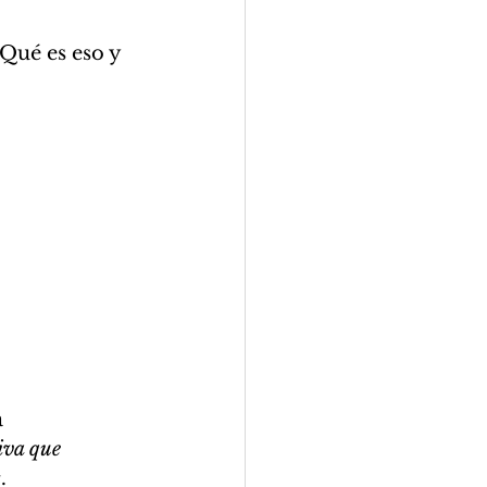
¿Qué es eso y 
 
iva que 
s
. 