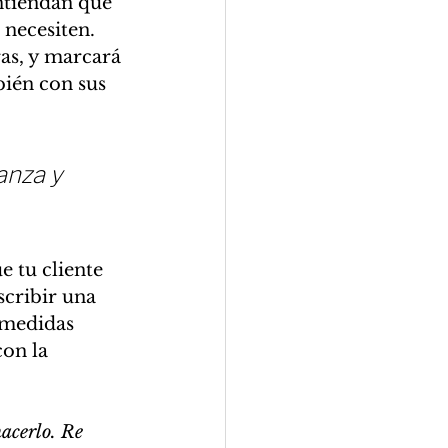
ntiendan que 
 necesiten. 
as, y marcará 
bién con sus 
anza y 
 tu cliente 
scribir una 
 medidas 
con la 