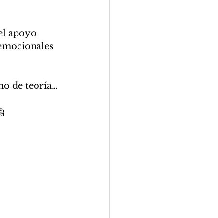
el apoyo 
 emocionales 
no de teoría…
